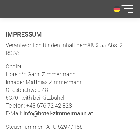
IMPRESSUM
Verantwortlich für den Inhalt gemäß § 55 Abs. 2
Garni Hotel Zimmermann
RStV:
About us
Chalet
Luxury Apartment Zimmermann
Rooms & rates
Hotel*** Garni Zimmermann
Photo gallery
Top offers
Inhaber Matthias Zimmermann
Summer
E-bike Rental
Griesbachweg 48
Winter
Photo gallery
6370 Reith bei Kitzbühel
Arrival & location
Helpful links
Webcam
Telefon: +43 676 72 42 828
Inquiries & bookings
Inquiry & Booking
E-Mail:
info@hotel-zimmermann.at
Steuernummer: ATU 62977158