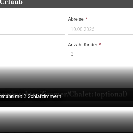
 Urlaub
Pflichtfeld
Abreise
*
Pflichtfeld
Anzahl Kinder
*
gewünschtes Zimmer/Chalet: (optional)
mit Balkon
on
rmann mit 2 Schlafzimmern