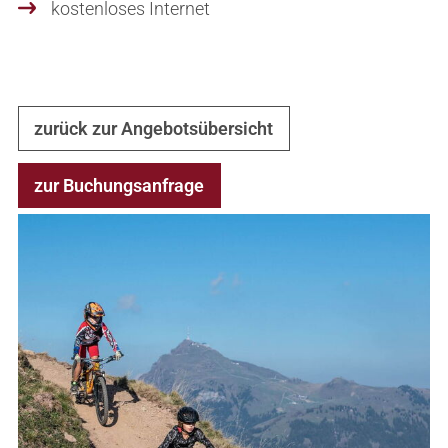
Sommer
kostenloses Internet
Winter
Anfahrt & Lage
Hilfreiche Links
Anfrage & Buchung
Anfrage & Buchung
zurück zur Angebotsübersicht
zur Buchungsanfrage