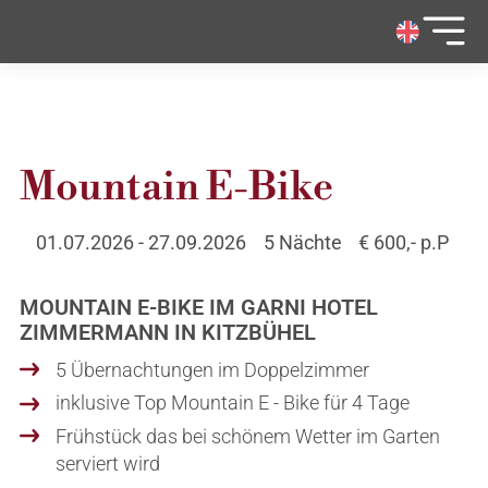
Mountain E-Bike
Garni Hotel Zimmermann
Über uns
Zimmer & Preise
01.07.2026 - 27.09.2026
5 Nächte
€ 600,- p.P
Top Angebote
E-Bike Verleih
MOUNTAIN E-BIKE IM GARNI HOTEL
Bildergalerie
ZIMMERMANN IN KITZBÜHEL
Webcam
5 Übernachtungen im Doppelzimmer
inklusive Top Mountain E - Bike für 4 Tage
Frühstück das bei schönem Wetter im Garten
Lux. Apartment Zimmermann
serviert wird
Bildergalerie