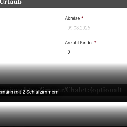
 Urlaub
Pflichtfeld
Abreise
*
Pflichtfeld
Anzahl Kinder
*
gewünschtes Zimmer/Chalet: (optional)
mit Balkon
on
rmann mit 2 Schlafzimmern