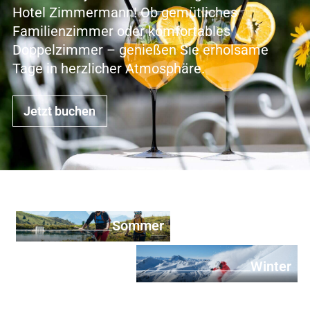
Hotel Zimmermann! Ob gemütliches
Familienzimmer oder komfortables
Doppelzimmer – genießen Sie erholsame
Tage in herzlicher Atmosphäre.
Jetzt buchen
Sommer
Winter